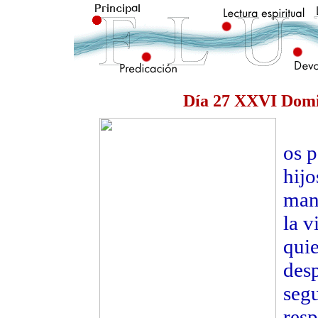
Día 27 XXVI Domi
Eva
os 
hijo
mand
la v
quie
desp
segu
resp