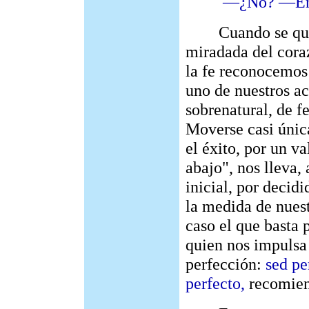
—¿No? —Entonc
Cuando se quiere
miradada del cora
la fe reconocemo
uno de nuestros ac
sobrenatural, de f
Moverse casi única
el éxito, por un va
abajo", nos lleva,
inicial, por decid
la medida de nuest
caso el que basta 
quien nos impulsa 
perfección:
sed pe
perfecto,
recomien